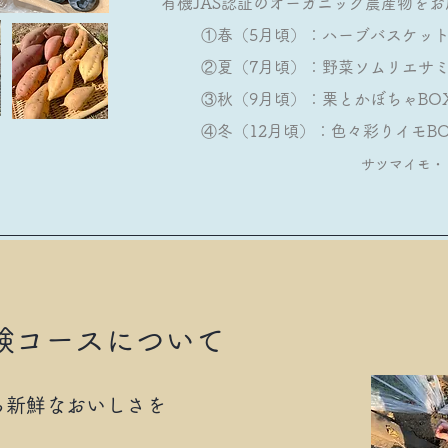
有機JAS認証のオーガニック農産物を
①春（5月頃）：ハーブバスケッ
②夏（7月頃）：野菜ソムリエサ
③秋（9
月頃）：栗とかぼちゃB
④冬（12月頃）：色々彩りイモB
サツマイモ・
体験コースについて
ら新鮮なおいしさを