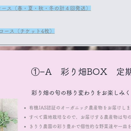
コース（春・夏・秋・冬の計４回発送）
コース（チケット4枚）
①−A 彩り畑BOX 定
​彩り畑の旬の移り変わりをお楽しみ
有機JAS認証のオーガニック農産物をお届けしま
すべて露地栽培なので、お届けする農産物は旬
きりり農園の彩り豊かで個性的な野菜達や一皿