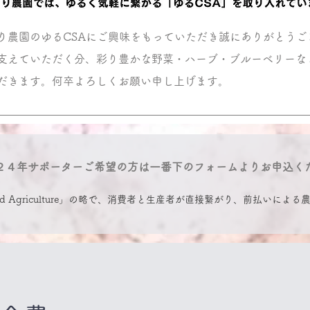
り農園の​ゆるCSAにご興味をもっていただき誠にありがとうご
支えていただく分、彩り豊かな野菜・ハーブ・ブルーベリーな
だきます。何卒よろしくお願い申し上げます。
２４年サポーターご希望の方は
一番下のフォームよりお申込く
pported Agriculture」の略で、消費者と生産者が直接繋がり、前払
金を前払いしてもらうことで、生産者は種苗や資材などの購入費に当て
る仕組みになっています。消費者は旬の野菜を楽しめるだけでなく、豊
ンで農業や食への知識も増えるというメリットもあります。その他、天
な関係によって成立します。