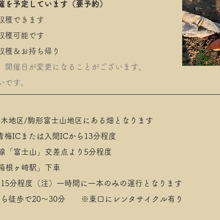
催を予定しています（要予約）
収穫できます
収穫可能です
収穫＆お持ち帰り
、開催日が変更になることがございます。
いです
。
木地区/駒形富士山地区にある畑となります
青梅ICまたは入間ICから13分程度
号線「富士山」交差点より5分程度
「箱根ヶ崎駅」下車
15分程度（注）一時間に一本のみの運行となります
から徒歩で20〜30分
※東口にレンタサイクル有り