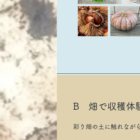
​B 畑で収穫
​彩り畑の土に触れなが