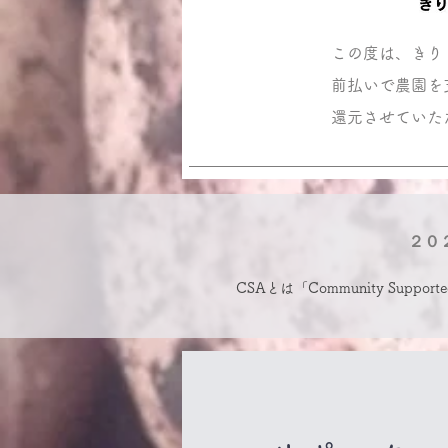
この度は、きり
前払いで農園を
還元させていた
２０
CSAとは「Community Su
システムのことです。消費者に代
なるなど持続的な農業経営を行え
れ、生産者とのコミュニケーショ
どリスクを共有しあうなど、対等