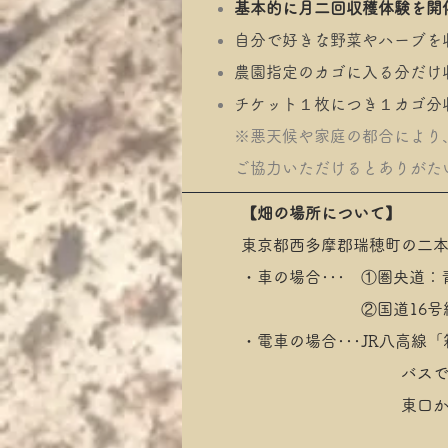
基本
的に月二回収穫体験を開
​自分で好きな野菜やハーブを
農園指定のカゴに入る分だけ
チケット１枚につき１カゴ​分
※悪天候や家庭の都合により
ご協力いただけるとありがた
【畑の場所について】
東京都西多摩郡瑞穂町の二本
・車の場合･･･ ①圏央道：
②国道16
・電車の場合･･･JR八高線
バスで
東口