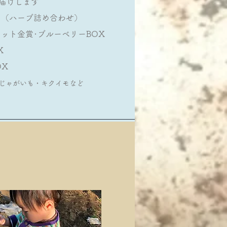
お届けします
ト（ハーブ詰め合わせ）
ミット金賞･ブルーベリーBOX
OX
OX
じゃがいも・キクイモなど