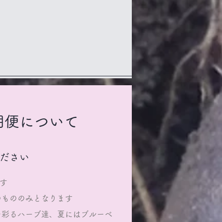
期便について
ください
す
のもののみとなります
を彩るハーブ達、夏にはブルーベ