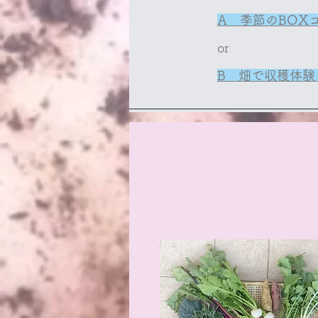
A 季節のBOX
​​or
B 畑で収穫体験