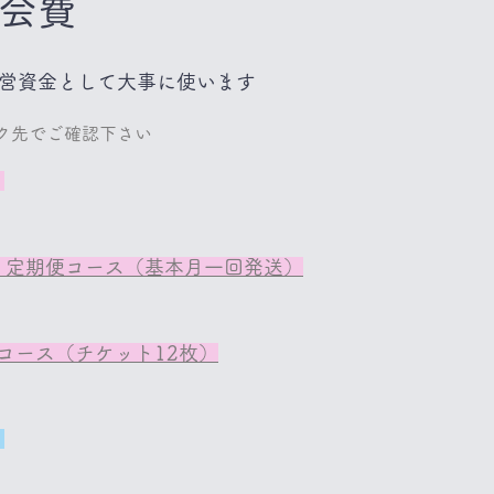
ー会費
営資金として大事に使います
ンク先でご確認下さい
）
 定期便コース（基本月一回発送）
コース（チケット12枚）
）