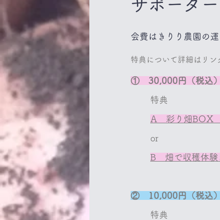
​サポータ
会費はきりり農園の運
​特典について詳細はリ
① 30,000円（税込
特典
A 彩り畑BOX
​​or
B 畑で収穫体験
② 10,000円（税込
特典