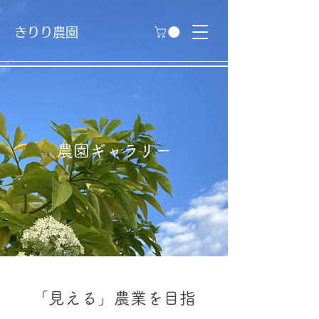
きりり農園
農園ギャラリー
​
「見える」農業を目指